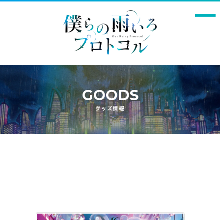
GOODS
Q1.本作の印象
グッズ情報
Q2. 演じるキャラクターの印象と、演じるにあたっての意
気込み