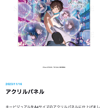
TOPICS
ON AIR
最新情報
放送・配信情報
EPISODES
STORY
エピソード一覧
あらすじ
INTRODUCTION
CHARACTER
2023/11/16
作品について
登場キャラクター
アクリルパネル
MUSIC
STAFF&CAST
主題歌情報
スタッフ＆キャスト
キービジュアルをA4サイズのアクリルパネルに仕上げまし