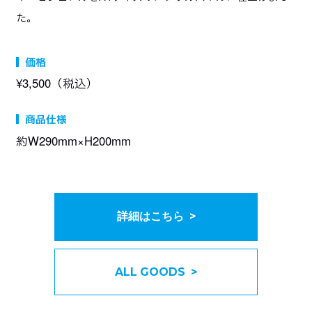
た。
MOVIE
Blu-ray
ムービー
パッケージ
価格
GOODS
INTERVIEW
¥3,500（税込）
グッズ情報
インタビュー
商品仕様
Official Twitter
約W290mm×H200mm
詳細はこちら >
ALL GOODS >