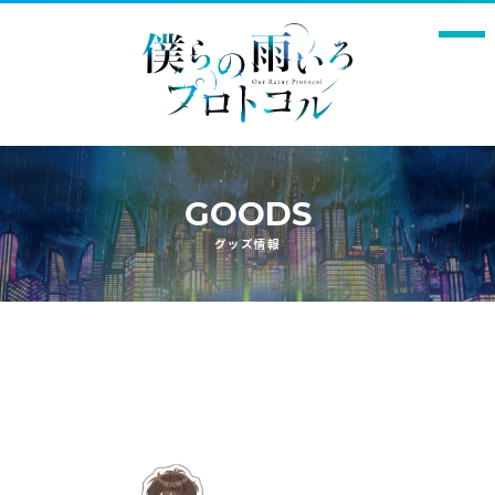
GOODS
Q1.本作の印象
グッズ情報
Q2. 演じるキャラクターの印象と、演じるにあたっての意
気込み