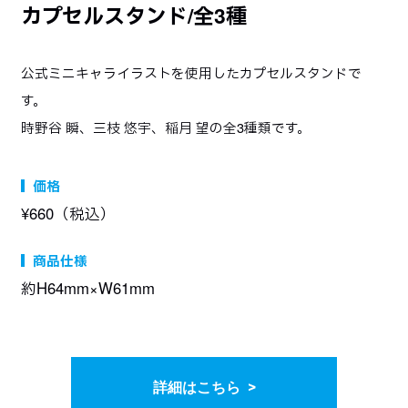
カプセルスタンド/全3種
MUSIC
STAFF&CAST
主題歌情報
スタッフ＆キャスト
公式ミニキャライラストを使用したカプセルスタンドで
MOVIE
Blu-ray
す。
ムービー
パッケージ
時野谷 瞬、三枝 悠宇、稲月 望の全3種類です。
GOODS
INTERVIEW
グッズ情報
インタビュー
価格
¥660（税込）
Official Twitter
商品仕様
約H64mm×W61mm
詳細はこちら >