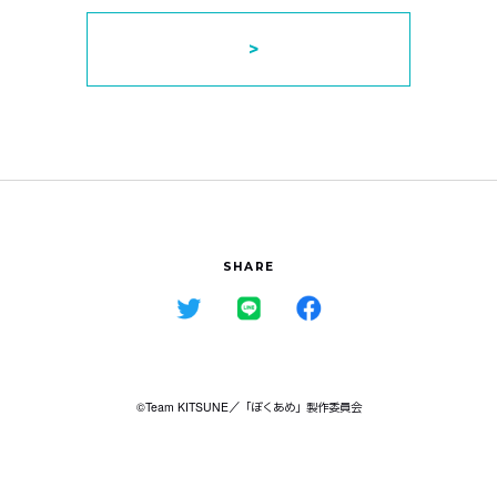
MUSIC
STAFF&CAST
主題歌情報
スタッフ＆キャスト
>
MOVIE
Blu-ray
ムービー
パッケージ
GOODS
INTERVIEW
グッズ情報
インタビュー
SHARE
Official Twitter
©Team KITSUNE／「ぼくあめ」製作委員会