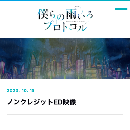
Q1.本作の印象
Q2. 演じるキャラクターの印象と、演じるにあたっての意
TOPICS
ON AIR
気込み
最新情報
放送・配信情報
2023. 10. 15
EPISODES
STORY
ノンクレジットED映像
エピソード一覧
あらすじ
INTRODUCTION
CHARACTER
作品について
登場キャラクター